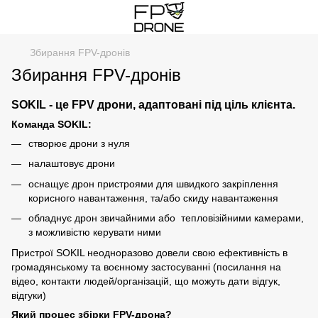
Збирання FPV-дронів
Збирання FPV-дронів
SOKIL - це FPV дрони, адаптовані під ціль клієнта.
Команда SOKIL:
створює дрони з нуля
налаштовує дрони
оснащує дрон пристроями для швидкого закріплення
корисного навантаження, та/або скиду навантаження
обладнує дрон звичайними або тепловізійними камерами,
з можливістю керувати ними
Пристрої SOKIL неодноразово довели свою ефективність в
громадянському та воєнному застосуванні (посилання на
відео, контакти людей/організацій, що можуть дати відгук,
відгуки)
Який процес збірки FPV-дрона?