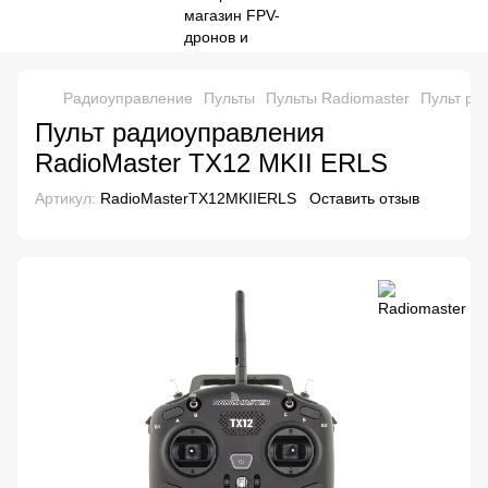
Радиоуправление
Пульты
Пульты Radiomaster
Пульт ра
Пульт радиоуправления
RadioMaster TX12 MKII ERLS
Артикул:
RadioMasterTX12MKIIERLS
Оставить отзыв