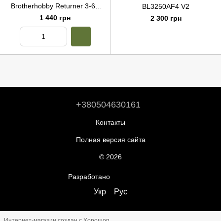
Brotherhobby Returner 3-6S
BL3250AF4 V2
32Bit 65A(4IN1) ESC V3
1 440 грн
2 300 грн
+380504630161
Контакты
Полная версия сайта
© 2026
Разработано
ReadyCart.io
Укр
Рус
Интернет-магазин создан с Хорошоп