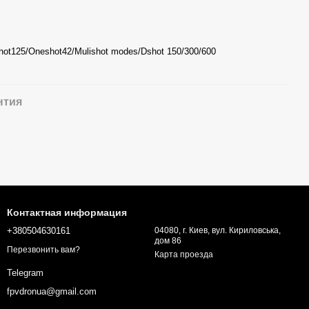
ot125/Oneshot42/Mulishot modes/Dshot 150/300/600
нтия
Контактная информация
+380504630161
04080, г. Киев, вул. Кириловська,
дом 86
Перезвонить вам?
Карта проезда
Telegram
fpvdronua@gmail.com