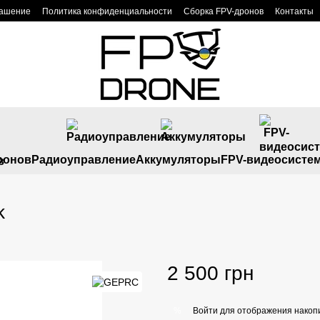
лашение
Политика конфиденциальности
Сборка FPV-дронов
Контакты
ронов
Радиоуправление
Аккумуляторы
FPV-видеосисте
k
2 500 грн
Войти
для отображения накопи
%