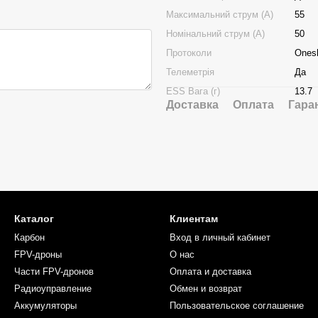
Максимальний струм (А)
55
Номінальний струм (А)
50
Протоколи
Onesh
Телеметрія
Да
ESS Вага (г)
13.7
Доставка
Оплата
Гара
Каталог
Клиентам
Карбон
Вход в личный кабинет
FPV-дроны
О нас
Части FPV-дронов
Оплата и доставка
Радиоуправление
Обмен и возврат
Аккумуляторы
Пользовательское соглашение