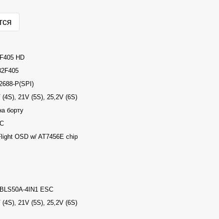
тся
F405 HD
2F405
2688-P(SPI)
 (4S), 21V (5S), 25,2V (6S)
на борту
 C
light OSD w/ AT7456E chip
BLS50A-4IN1 ESC
 (4S), 21V (5S), 25,2V (6S)