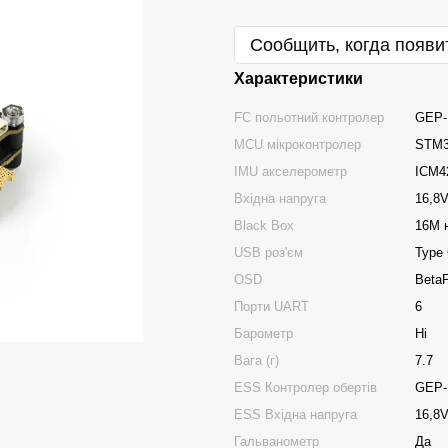
Сообщить, когда появи
Характеристики
FC польотний контролер
GEP-
MCU мікроконтролер
STM3
IMU акселерометр
ICM4
Вхідна напруга
16,8V
Black Box
16M 
USB роз'єм
Type
OSD
BetaF
Порти UART
6
Барометр
Ні
Вага (г)
7.7
ESS Контролер обертів
GEP-
ESS Вхідна напруга
16,8V
Гальванометр
Да