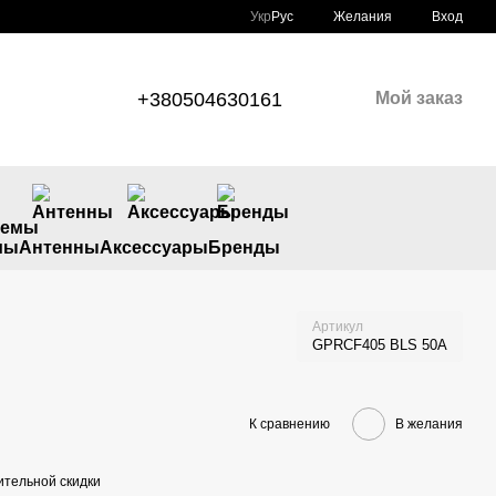
Укр
Рус
Желания
Вход
+380504630161
Мой заказ
мы
Антенны
Аксессуары
Бренды
Артикул
GPRCF405 BLS 50A
К сравнению
В желания
тельной скидки