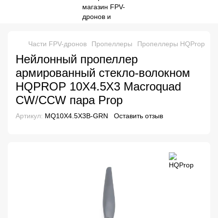
Части FPV-дронов
Пропеллеры
Пропеллеры HQProp
Не
Нейлонный пропеллер
армированный стекло-волокном
HQPROP 10X4.5X3 Macroquad
CW/CCW пара Prop
Артикул:
MQ10X4.5X3B-GRN
Оставить отзыв