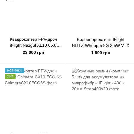
Квадрокоптер FPV-дрон
Видеопередатчик IFlight
iFlight Nazgul XL10 65.8
BLITZ Whoop 5.8G 2.5W VTX
GCros
23 000 грн
1 800 грн
НОВИНКА
ХИТ