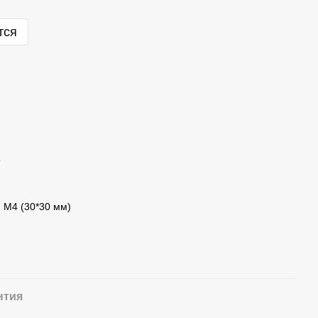
тся
5
; M4 (30*30 мм)
нтия