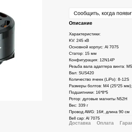
Сообщить, когда появи
Описание
Характеристики:
KV: 245 кВ
Основной корпус: Al 7075
Статор: 15 мм
Конфигурация: 12N14P
Резьба вала адаптера винта: M
Вал: SUS420
Количество ячеек (LiPo): 8-12S
Размеры болтов: M4 (25*25 мм)
Подшипники: 16*8*5
Ротор: дуговые магниты N52H
Вес: 339 г
Провод AWG: 16#, длина 90 см
Bell cap: Al 7075
Доставка
Оплата
Гара