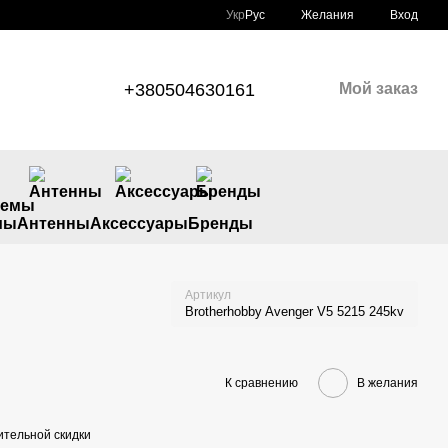
Укр
Рус
Желания
Вход
+380504630161
Мой заказ
мы
Антенны
Аксессуары
Бренды
Артикул
Brotherhobby Avenger V5 5215 245kv
К сравнению
В желания
тельной скидки