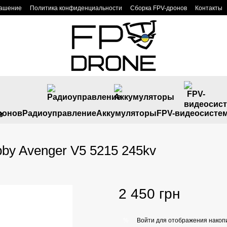
лашение
Политика конфиденциальности
Сборка FPV-дронов
Контакты
ронов
Радиоуправление
Аккумуляторы
FPV-видеосисте
by Avenger V5 5215 245kv
2 450 грн
Войти
для отображения накопи
%