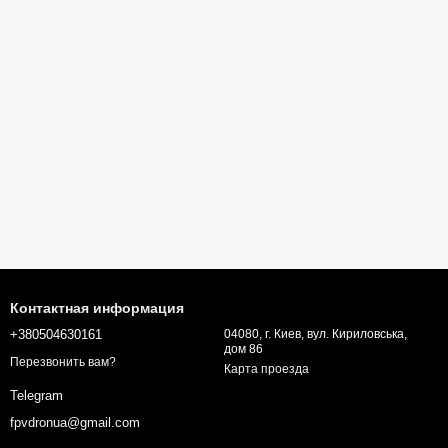
Контактная информация
+380504630161
04080, г. Киев, вул. Кириловська,
дом 86
Перезвонить вам?
Карта проезда
Telegram
fpvdronua@gmail.com