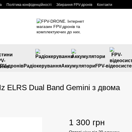
а
Політика конфіденційності
Збирання FPV-дронів
Контакти
PV-дронів
Радіокерування
Аккумулятори
FPV-відеосист
 ELRS Dual Band Gemini з двома
1 300 грн