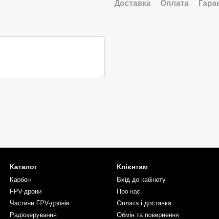
Доставка
Оплата
Гара
Каталог
Клієнтам
Карбон
Вхід до кабінету
FPV-дрони
Про нас
Частини FPV-дронів
Оплата і доставка
Радіокерування
Обмін та повернення