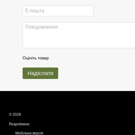
Оцініть товар
Надіслати
© 2026
Розроблено
ReadyCart.io
Мобільна версія