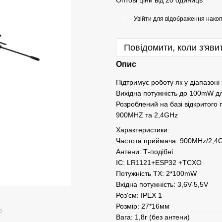
Оптові ціни від 20 одиниць
Увійти
для відображення накоп
%
Повідомити, коли з'яви
Опис
Підтримує роботу як у діапазоні
Вихідна потужність до 100mW дл
Розроблений на базі відкритого
900MHZ та 2,4GHz
Характеристики:
Частота приймача: 900MHz/2,4
Антени: Т-подібні
IC: LR1121+ESP32 +TCXO
Потужність TX: 2*100mW
Вхідна потужність: 3,6V-5,5V
Роз'єм: IPEX 1
Розмір: 27*16мм
ю
Вага: 1,8г (без антени)