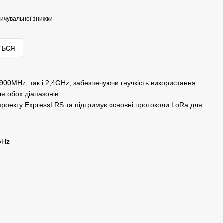
ичувальної знижки
ться
 900МHz, так і 2,4GHz, забезпечуючи гнучкість використання
я обох діапазонів
 проекту ExpressLRS та підтримує основні протоколи LoRa для
GHz