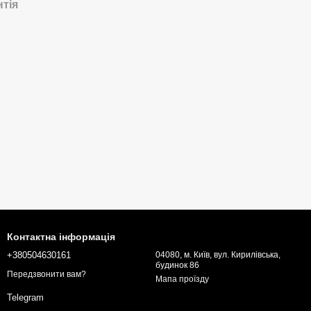
нтія
Контактна інформація
+380504630161
04080, м. Київ, вул. Кирилівська,
будинок 86
Передзвонити вам?
Мапа проїзду
Telegram