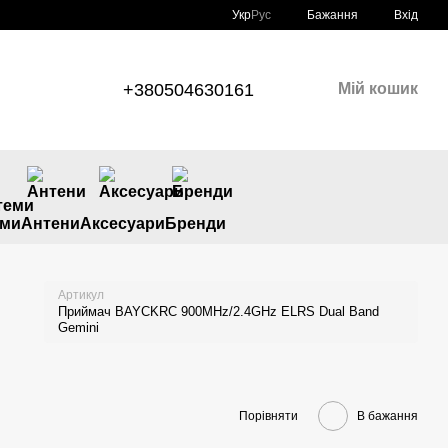
Укр
Рус
Бажання
Вхід
+380504630161
Мій кошик
еми
Антени
Аксесуари
Бренди
Артикул
Приймач BAYCKRC 900MHz/2.4GHz ELRS Dual Band
Gemini
Порівняти
В бажання