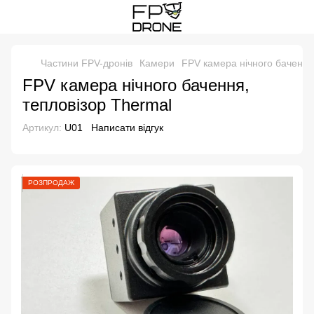
Частини FPV-дронів
Камери
FPV камера нічного бачення
FPV камера нічного бачення,
тепловізор Thermal
Артикул:
U01
Написати відгук
РОЗПРОДАЖ